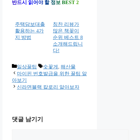
반드시 읽어야 할 정보 BEST 2
주택담보대출
칭찬 리뷰가
활용하는 4가
많은 책꽂이
지 방법
순위 베스트 8
소개해드립니
다!
카
태
일상꿀팁
숫꽃게
,
해산물
테
그
마이핀 번호발급을 위한 꿀팁 알
고
아보기
리
신라면블랙 칼로리 알아보자
댓글 남기기
댓
글