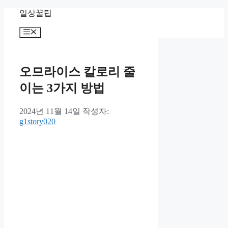
컨
일상꿀팁
텐
메
츠
뉴
로
건
너
오므라이스 칼로리 줄
뛰
이는 3가지 방법
기
2024년 11월 14일
작성자:
g1story020