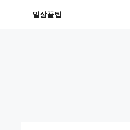
컨
텐
일상꿀팁
츠
로
건
너
뛰
기