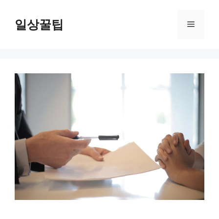
컨
텐
일상꿀팁
메
츠
로
뉴
건
너
뛰
기