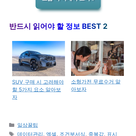
반드시 읽어야 할 정보 BEST 2
소형가전 무료수거 알
SUV 구매 시 고려해야
아보자
할 5가지 요소 알아보
자
카
일상꿀팁
테
태
데이터관리
,
엑셀
,
조건부서식
,
중복값
,
표시