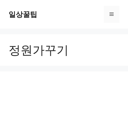
컨
텐
일상꿀팁
메
츠
로
뉴
건
너
정원가꾸기
뛰
기