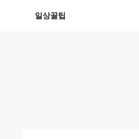
컨
텐
일상꿀팁
츠
로
건
너
뛰
기