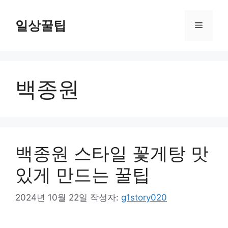
컨
텐
일상꿀팁
메
츠
로
뉴
건
너
백종원
뛰
기
백종원 스타일 꽃게탕 맛
있게 만드는 꿀팁
2024년 10월 22일
작성자:
g1story020