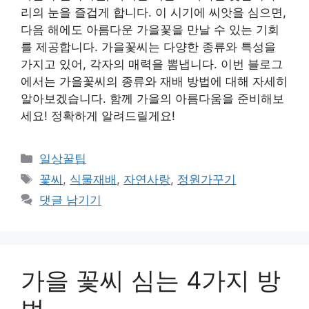
리의 눈을 즐겁게 합니다. 이 시기에 씨앗을 심으면,
다음 해에도 아름다운 가을꽃을 만날 수 있는 기회
를 제공합니다. 가을꽃씨는 다양한 종류와 특성을
가지고 있어, 각자의 매력을 뽐냅니다. 이번 블로그
에서는 가을꽃씨의 종류와 재배 방법에 대해 자세히
알아보겠습니다. 함께 가을의 아름다움을 준비해보
세요! 정확하게 알려드릴게요!
카
일상꿀팁
테
태
꽃씨
,
식물재배
,
자연사랑
,
정원가꾸기
고
그
댓글 남기기
리
가을 꽃씨 심는 4가지 방
법