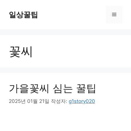
컨
텐
일상꿀팁
메
츠
로
뉴
건
너
꽃씨
뛰
기
가을꽃씨 심는 꿀팁
2025년 01월 21일
작성자:
g1story020