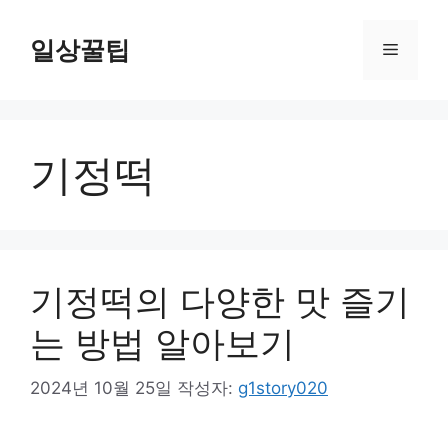
컨
텐
일상꿀팁
메
츠
로
뉴
건
너
기정떡
뛰
기
기정떡의 다양한 맛 즐기
는 방법 알아보기
2024년 10월 25일
작성자:
g1story020