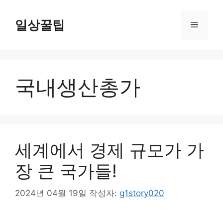
컨
텐
일상꿀팁
메
츠
로
뉴
건
너
국내생산총가
뛰
기
세계에서 경제 규모가 가
장 큰 국가들!
2024년 04월 19일
작성자:
g1story020