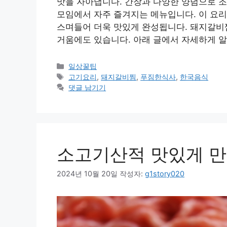
맛을 자아냅니다. 간장과 다양한 양념으로 조
모임에서 자주 즐겨지는 메뉴입니다. 이 요리
스며들어 더욱 맛있게 완성됩니다. 돼지갈비찜
거움에도 있습니다. 아래 글에서 자세하게 
카
일상꿀팁
테
태
고기요리
,
돼지갈비찜
,
푸짐한식사
,
한국음식
고
그
댓글 남기기
리
소고기산적 맛있게 만
2024년 10월 20일
작성자:
g1story020