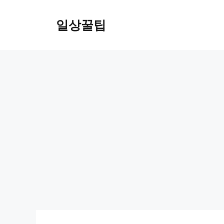
컨
텐
일상꿀팁
츠
로
건
너
뛰
기