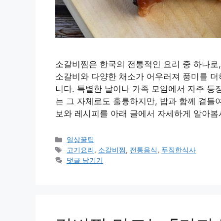
소갈비찜은 한국의 전통적인 요리 중 하나로,
소갈비와 다양한 채소가 어우러져 풍미를 더하
니다. 특별한 날이나 가족 모임에서 자주 등
는 그 자체로도 훌륭하지만, 밥과 함께 곁들
보와 레시피를 아래 글에서 자세하게 알아봅
카
일상꿀팁
테
태
고기요리
,
소갈비찜
,
전통음식
,
푸짐한식사
고
그
댓글 남기기
리