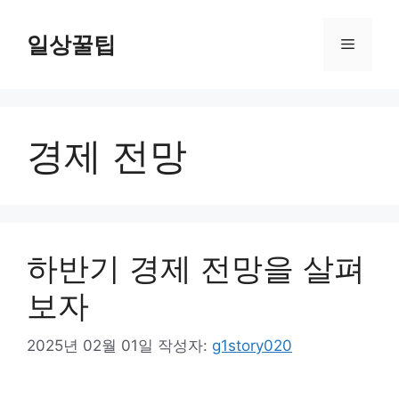
컨
텐
일상꿀팁
메
츠
로
뉴
건
너
경제 전망
뛰
기
하반기 경제 전망을 살펴
보자
2025년 02월 01일
작성자:
g1story020